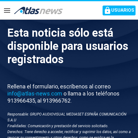
common.go-to-content
USUARIOS
Navegación
Esta noticia sólo está
La UCO señala a la directora
disponible para usuarios
de la Guardia Civil
registrados
Mercedes González ha negado en varias ocasiones
haberse reunido con Leire Díez, pero los
investigadores constatan la existencia de al menos
Rellena el formulario, escríbenos al correo
tres reuniones entre ambas
info@atlas-news.com
o llama a los teléfonos
913966435, al 913966762.
Responsable: GRUPO AUDIOVISUAL MEDIASET ESPAÑA COMUNICACIÓN
S.A.U
Finalidades: Comunicación y prestación del servicio solicitado.
Derechos: Tiene derecho a acceder, rectificar y suprimir los datos, así como a
revocar su consentimiento y otros derechos, como se explica en la