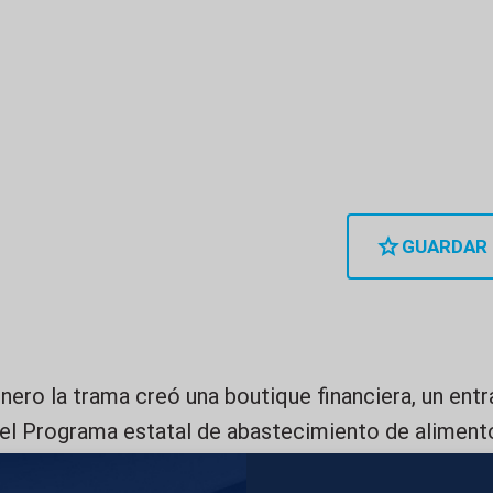
GUARDAR
inero la trama creó una boutique financiera, un en
del Programa estatal de abastecimiento de aliment
niente de Zapatero’ allí logró permiso para operar