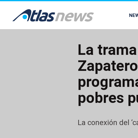
common.go-to-content
NE
La trama
Zapatero
programa
pobres p
La conexión del ‘c