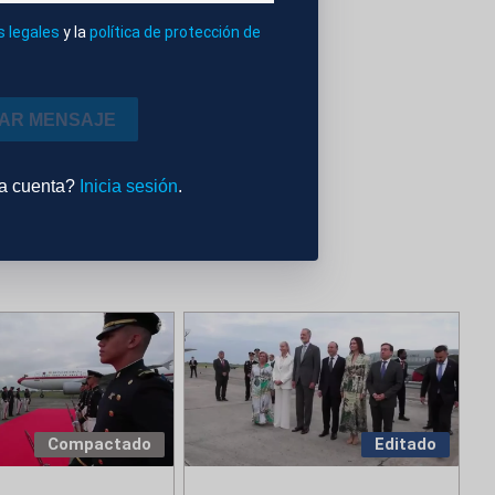
s legales
y la
política de protección de
 ULTRA
IAR MENSAJE
na cuenta?
Inicia sesión
.
Compactado
Editado