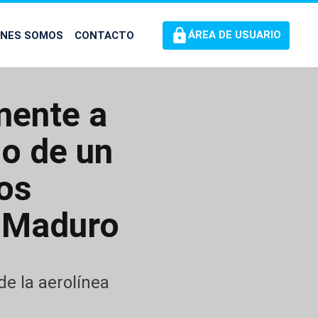
ÉNES SOMOS
CONTACTO
ÁREA DE USUARIO
mente a
do de un
os
r Maduro
de la aerolínea