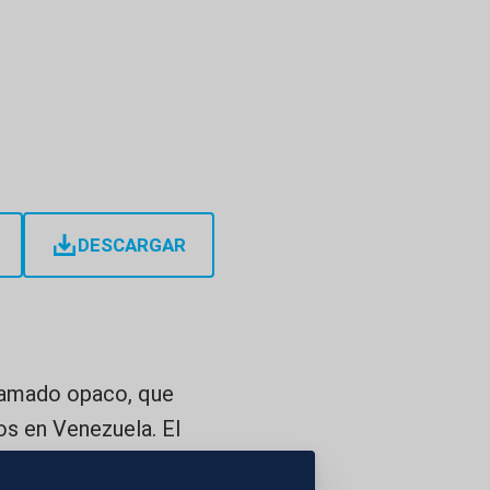
DESCARGAR
tramado opaco, que
os en Venezuela. El
 una planta