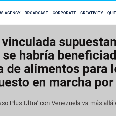
WS AGENCY
BROADCAST
CORPORATE
CREATIVITY
QUI
 vinculada supuesta
 se habría beneficia
 de alimentos para l
uesto en marcha po
aso Plus Ultra’ con Venezuela va más allá 