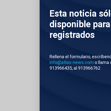
empaquetadora. Lo 
contratos de la com
Esta noticia só
Inteligencia Prosp
disponible para
empresa no tenía a
registrados
acabó en las tres e
eran estudios para 
simulaciones docum
Rellena el formulario, escríben
corrupción de Madu
info@atlas-news.com
o llama 
repartíaotros de b
913966435, al 913966762.
estadounidense ha 
Alex Saab más de 5
intercambió de pre
Atlas News
Edi