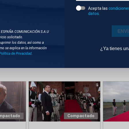
Acepta las
condicione
datos.
DOS
ONES
JOSÉ LUIS RODRÍGUEZ ZAPATERO
CASO PLUS
ENV
T ESPAÑA COMUNICACIÓN S.A.U
icio solicitado.
suprimir los datos, así como a
UU
¿Ya tienes u
mo se explica en la información
Política de Privacidad
.
mpactado
Compactado