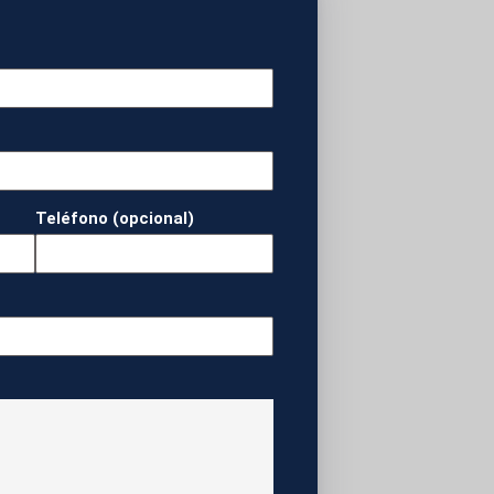
ste y otros
 de la empresa
 Amaro Chacón.La
s y 1.200.000
rtada para cobrar
s, meras
iga con la
Teléfono (opcional)
a los alimentos y
nto del Tesoro
Ultra ingresó a
Venezuela en un