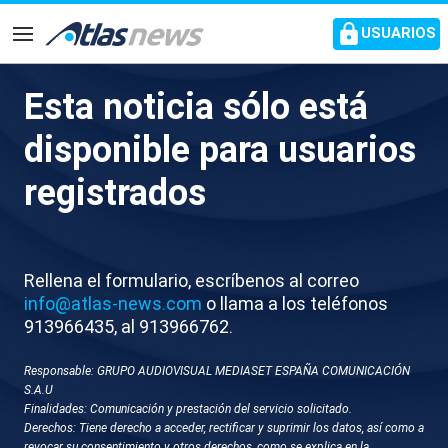
common.go-to-content
USUARIOS
Navegación
Esta noticia sólo está
Sánchez: “Una sentencia a un
disponible para usuarios
fiscal general del Estado que
registrados
lo que ha hecho es defender la
verdad”
Rellena el formulario, escríbenos al correo
La defensa de Álvaro García Ortiz consideró que no
info@atlas-news.com
o llama a los teléfonos
había ninguna prueba concluyente contra él
913966435, al 913966762.
Responsable: GRUPO AUDIOVISUAL MEDIASET ESPAÑA COMUNICACIÓN
S.A.U
Finalidades: Comunicación y prestación del servicio solicitado.
Derechos: Tiene derecho a acceder, rectificar y suprimir los datos, así como a
revocar su consentimiento y otros derechos, como se explica en la