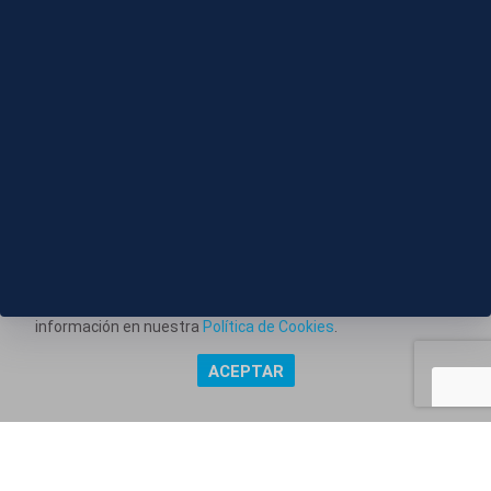
SOLAR
Este portal web utiliza cookies técnicas propias para
posibilitar la transmisión de comunicaciones entre el portal
Información corporativa
y usted, y permitir la prestación del servicio web solicitado.
También utiliza cookies para obtener estadísticas del
Aviso Legal
tráfico del sitio web. Estos tipos de cookies no requieren
Política de Privacidad
consentimiento para su instalación. Puede obtener más
información en nuestra
Política de Cookies
.
Política de Cookies
ACEPTAR
Copyright @ Grupo Audiovisual Mediaset España Comunicación,
S.A.U