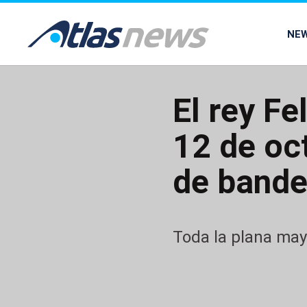
common.go-to-content
NE
El rey Fe
12 de oct
de bande
Toda la plana mayo