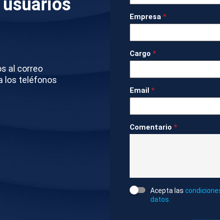
 usuarios
icos, entre otras autoridades, para a continuación
Empresa
*
har el himno nacional.
Cargo
*
turno para la emblemática llegada de la bandera d
os al correo
as y del izado de la misma.
a los teléfonos
Email
*
Política
1m 48s
Ambiente
Comentario
*
DOS
 NACIONAL
12 DE OCTUBRE
DESFILES MILITARES
Acepta las
condicione
datos.