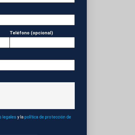
 situarse en la
Teléfono (opcional)
e España portada
FELIPE VI
s legales
y la
política de protección de