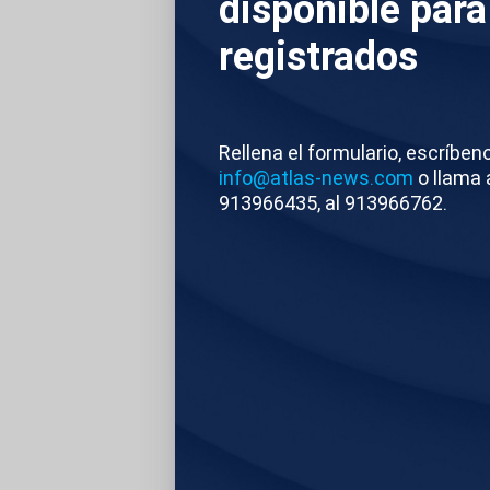
disponible para
presidentes autonóm
registrados
tribuna real y escuc
Después ha sido el 
Rellena el formulario, escríben
por los paracaidist
info@atlas-news.com
o llama 
913966435, al 913966762.
Atlas
Editado
TEMAS RELACIONA
MADRID
FIESTA
ESPAÑA