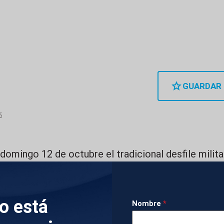
GUARDAR
6
omingo 12 de octubre el tradicional desfile militar
5, presidido por el rey Felipe VI, acompañado de la 
 infanta Sofía.
lo está
Nombre
*
on el traje de gala de la Armada, ha saludado a los 