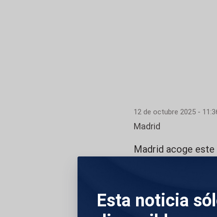
12 de octubre 2025 - 11:3
Madrid
Madrid acoge este d
Fiesta Nacional 202
princesa Leonor y la
Esta noticia só
Felipe VI, vestido c