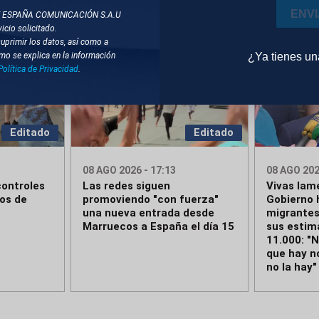
ENV
T ESPAÑA COMUNICACIÓN S.A.U
icio solicitado.
suprimir los datos, así como a
¿Ya tienes u
mo se explica en la información
Política de Privacidad
.
Editado
Editado
08 AGO 2026 - 17:13
08 AGO 202
ontroles
Las redes siguen
Vivas lam
ros de
promoviendo "con fuerza"
Gobierno 
una nueva entrada desde
migrantes
Marruecos a España el día 15
sus estim
11.000: "
que hay n
no la hay"