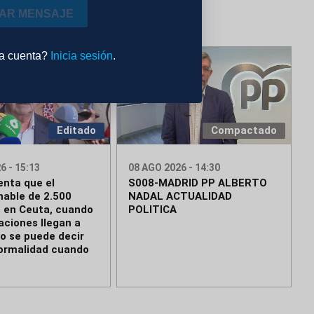
IAR MENSAJE
na cuenta?
Inicia sesión
.
Editado
Compactado
6 - 15:13
08 AGO 2026 - 14:30
enta que el
S008-MADRID PP ALBERTO
hable de 2.500
NADAL ACTUALIDAD
 en Ceuta, cuando
POLITICA
aciones llegan a
No se puede decir
ormalidad cuando