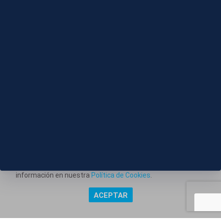
06 AGO 2026 - 08:08
J001-EDI VARIOS PRECIOS COMBUSTIBLES
Este portal web utiliza cookies técnicas propias para
posibilitar la transmisión de comunicaciones entre el portal
Información corporativa
y usted, y permitir la prestación del servicio web solicitado.
Aviso Legal
También utiliza cookies para obtener estadísticas del
tráfico del sitio web. Estos tipos de cookies no requieren
Política de Privacidad
consentimiento para su instalación. Puede obtener más
información en nuestra
Política de Cookies
.
Política de Cookies
ACEPTAR