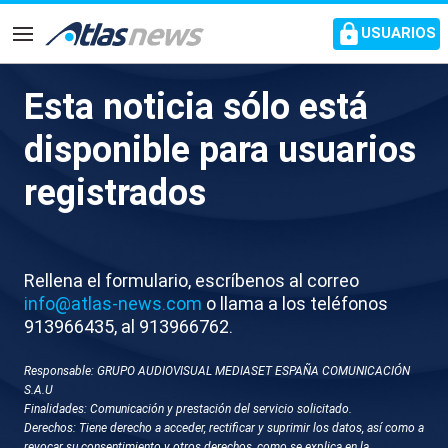
common.go-to-content
USUARIOS
Navegación
Esta noticia sólo está
El PP asegura que fue María
disponible para usuarios
Jesús Montero la que “eliminó
registrados
la obligación de informar a las
pacientes dudosas de cáncer
de mama” cuando era
Rellena el formulario, escríbenos al correo
consejera andaluza de Salud
info@atlas-news.com
o llama a los teléfonos
913966435, al 913966762.
La vicepresidenta primera reitera que “no ha habido
Responsable: GRUPO AUDIOVISUAL MEDIASET ESPAÑA COMUNICACIÓN
financiación ilegal del PSOE”
S.A.U
Finalidades: Comunicación y prestación del servicio solicitado.
Derechos: Tiene derecho a acceder, rectificar y suprimir los datos, así como a
revocar su consentimiento y otros derechos, como se explica en la