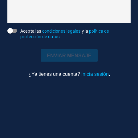
decenas de personas protestaban por la falta de
contratos fijos para el personal que trabaja en esa
escuela municipal.
Acepta las
condiciones legales
y la
política de
protección de datos.
Atlas
Editado
ENVIAR MENSAJE
Política
2m 47s
Ambiente
¿Ya tienes una cuenta?
Inicia sesión
.
TEMAS RELACIONADOS
GETAFE (MADRID)
ESCRACHES
PEDRO SÁNCHEZ
EDUCACIÓN