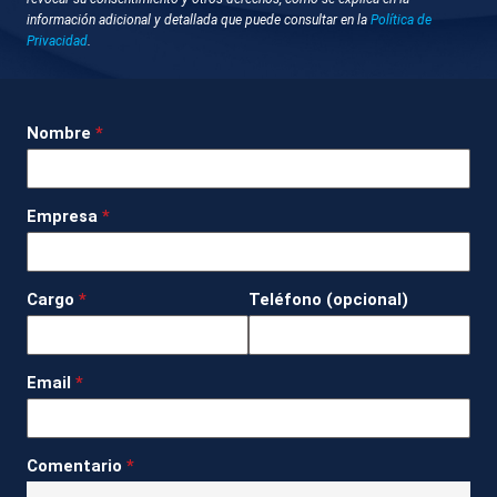
información adicional y detallada que puede consultar en la
Política de
Privacidad
.
GUARDAR
DESCARGAR
Nombre
*
17 de septiembre 2025 - 14:55
Getafe (Madrid)
Empresa
*
El presidente del Gobierno, Pedro Sánchez, ha sido
recibido con pitos en Getafe (Madrid) donde ha
Cargo
*
Teléfono (opcional)
visitado la escuela municipal infantil Casa de los
Niños. Sánchez, que ha aprovechado la visita para
anunciar una reducción, por ley, de las horas
Email
*
obligatorias en aula para maestros y profesores, ha
anunciado un programa para financiar la educación
de 0-3 años para niños de familias vulnerables con
Comentario
*
una dotación de 175 millones. En la calle varias