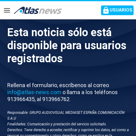
common.go-to-content
USUARIOS
Navegación
Esta noticia sólo está
Pitada a Sánchez durante su
disponible para usuarios
visita a una escuela municipal
registrados
infantil en Getafe (Madrid)
El presidente ha anunciado un programa para niños
Rellena el formulario, escríbenos al correo
de familias vulnerables y la reducción por ley de las
info@atlas-news.com
o llama a los teléfonos
horas obligatorias de los profesores en aula
913966435, al 913966762.
Responsable: GRUPO AUDIOVISUAL MEDIASET ESPAÑA COMUNICACIÓN
S.A.U
Finalidades: Comunicación y prestación del servicio solicitado.
Derechos: Tiene derecho a acceder, rectificar y suprimir los datos, así como a
revocar su consentimiento y otros derechos, como se explica en la