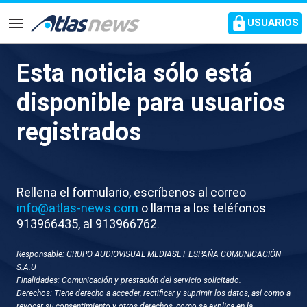
common.go-to-content
USUARIOS
Navegación
Esta noticia sólo está
Cataluña celebra el fracaso de
disponible para usuarios
la OPA y el Gobierno respeta la
registrados
decisión
El presidente de la Generalitat, Salvador Illa,
Rellena el formulario, escríbenos al correo
muestra su satisfacción porque el Sabadell
info@atlas-news.com
o llama a los teléfonos
mantenga su independencia
913966435, al 913966762.
Responsable: GRUPO AUDIOVISUAL MEDIASET ESPAÑA COMUNICACIÓN
S.A.U
Finalidades: Comunicación y prestación del servicio solicitado.
Derechos: Tiene derecho a acceder, rectificar y suprimir los datos, así como a
revocar su consentimiento y otros derechos, como se explica en la