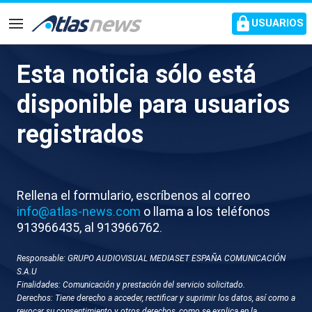
common.go-to-content
USUARIOS
Navegación
Esta noticia sólo está
Un nuevo informe de la UCO
disponible para usuarios
señala que Koldo contactó
registrados
con Armengol para vender
mascarillas durante la
pandemia
Rellena el formulario, escríbenos al correo
info@atlas-news.com
o llama a los teléfonos
913966435, al 913966762.
La presidenta del Congreso y entonces presidenta
balear, le derivó a un director general para cerrar los
Responsable: GRUPO AUDIOVISUAL MEDIASET ESPAÑA COMUNICACIÓN
detalles de la operación
S.A.U
Finalidades: Comunicación y prestación del servicio solicitado.
Derechos: Tiene derecho a acceder, rectificar y suprimir los datos, así como a
revocar su consentimiento y otros derechos, como se explica en la