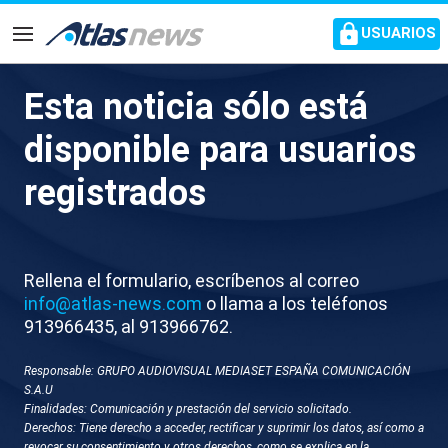
common.go-to-content
USUARIOS
Navegación
Esta noticia sólo está
Montero: “Cumpliremos los
disponible para usuarios
compromisos con Junts”
registrados
La vicepresidenta del Gobierno insiste en la
importancia de “reestablecer la confianza”
Rellena el formulario, escríbenos al correo
info@atlas-news.com
o llama a los teléfonos
913966435, al 913966762.
Responsable: GRUPO AUDIOVISUAL MEDIASET ESPAÑA COMUNICACIÓN
S.A.U
Finalidades: Comunicación y prestación del servicio solicitado.
Derechos: Tiene derecho a acceder, rectificar y suprimir los datos, así como a
revocar su consentimiento y otros derechos, como se explica en la