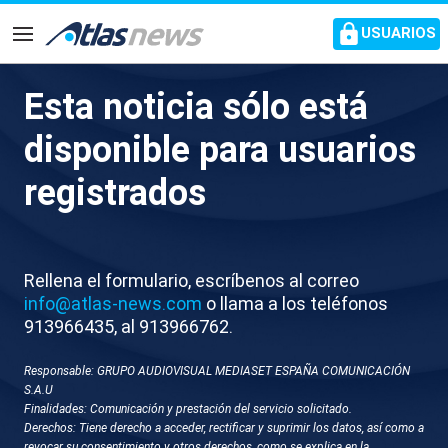
common.go-to-content
USUARIOS
Navegación
Esta noticia sólo está
MAR y González Amador
disponible para usuarios
cumplen con las expectativas
registrados
y dejan un reguero de perlas
en sus declaraciones
Rellena el formulario, escríbenos al correo
El jefe de gabinete de Ayuso y su novio cargan
info@atlas-news.com
o llama a los teléfonos
contra García Ortiz
913966435, al 913966762.
Responsable: GRUPO AUDIOVISUAL MEDIASET ESPAÑA COMUNICACIÓN
S.A.U
Finalidades: Comunicación y prestación del servicio solicitado.
Derechos: Tiene derecho a acceder, rectificar y suprimir los datos, así como a
revocar su consentimiento y otros derechos, como se explica en la