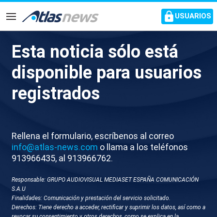
common.go-to-content
USUARIOS
Navegación
Esta noticia sólo está
M680-CONGRESO TOTALES
disponible para usuarios
RUFIAN
registrados
Rellena el formulario, escríbenos al correo
info@atlas-news.com
o llama a los teléfonos
913966435, al 913966762.
Responsable: GRUPO AUDIOVISUAL MEDIASET ESPAÑA COMUNICACIÓN
GUARDAR
DESCARGAR
S.A.U
Finalidades: Comunicación y prestación del servicio solicitado.
Derechos: Tiene derecho a acceder, rectificar y suprimir los datos, así como a
10 de junio 2025 - 20:35
revocar su consentimiento y otros derechos, como se explica en la