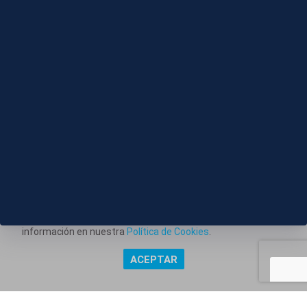
06 AGO 2026 - 20:56
Paseos a caballo por la playa y dentro del agua
Este portal web utiliza cookies técnicas propias para
posibilitar la transmisión de comunicaciones entre el portal
Información corporativa
y usted, y permitir la prestación del servicio web solicitado.
También utiliza cookies para obtener estadísticas del
Aviso Legal
tráfico del sitio web. Estos tipos de cookies no requieren
Política de Privacidad
consentimiento para su instalación. Puede obtener más
información en nuestra
Política de Cookies
.
Política de Cookies
ACEPTAR
Copyright @ Grupo Audiovisual Mediaset España Comunicación,