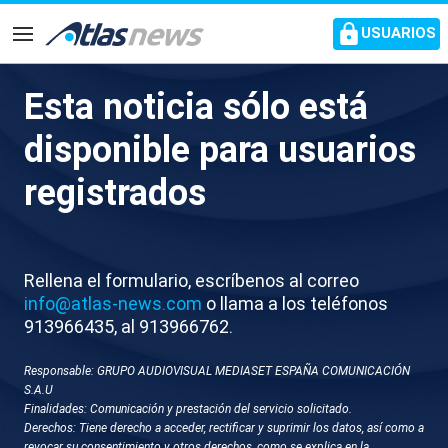
common.go-to-content
USUARIOS
Navegación
Esta noticia sólo está
M019-MADRID JJPP PP
disponible para usuarios
registrados
Rellena el formulario, escríbenos al correo
info@atlas-news.com
o llama a los teléfonos
913966435, al 913966762.
GUARDAR
DESCARGAR
Responsable: GRUPO AUDIOVISUAL MEDIASET ESPAÑA COMUNICACIÓN
S.A.U
17 de marzo 2026 - 14:07
Finalidades: Comunicación y prestación del servicio solicitado.
Derechos: Tiene derecho a acceder, rectificar y suprimir los datos, así como a
Madrid
revocar su consentimiento y otros derechos, como se explica en la