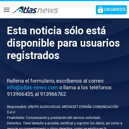
common.go-to-content
USUARIOS
Navegación
Esta noticia sólo está
Luis Planas considera
disponible para usuarios
“absolutamente lamentable”
registrados
la proposición de Feijóo sobre
las bajas laborales
Rellena el formulario, escríbenos al correo
El ministro teme las medidas que tomará la
info@atlas-news.com
o llama a los teléfonos
derecha si llega al gobierno
913966435, al 913966762.
Responsable: GRUPO AUDIOVISUAL MEDIASET ESPAÑA COMUNICACIÓN
S.A.U
Finalidades: Comunicación y prestación del servicio solicitado.
Derechos: Tiene derecho a acceder, rectificar y suprimir los datos, así como a
revocar su consentimiento y otros derechos, como se explica en la