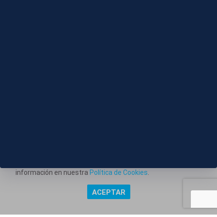
08 AGO 2026 - 15:10
Cazorla da el pistoletazo de salida a la 88ª edición
del Descenso Internacional del Sella
Este portal web utiliza cookies técnicas propias para
posibilitar la transmisión de comunicaciones entre el portal
Información corporativa
y usted, y permitir la prestación del servicio web solicitado.
También utiliza cookies para obtener estadísticas del
Aviso Legal
tráfico del sitio web. Estos tipos de cookies no requieren
Política de Privacidad
consentimiento para su instalación. Puede obtener más
información en nuestra
Política de Cookies
.
Política de Cookies
ACEPTAR