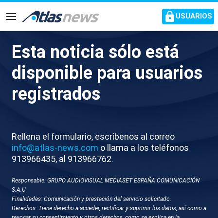
common.go-to-content
USUARIOS
Navegación
Esta noticia sólo está
J682-MADRID
disponible para usuarios
COMPARECENCIA PEDRO
registrados
SANCHEZ TARDE
Rellena el formulario, escríbenos al correo
info@atlas-news.com
o llama a los teléfonos
913966435, al 913966762.
Responsable: GRUPO AUDIOVISUAL MEDIASET ESPAÑA COMUNICACIÓN
S.A.U
Finalidades: Comunicación y prestación del servicio solicitado.
GUARDAR
DESCARGAR
Derechos: Tiene derecho a acceder, rectificar y suprimir los datos, así como a
revocar su consentimiento y otros derechos, como se explica en la