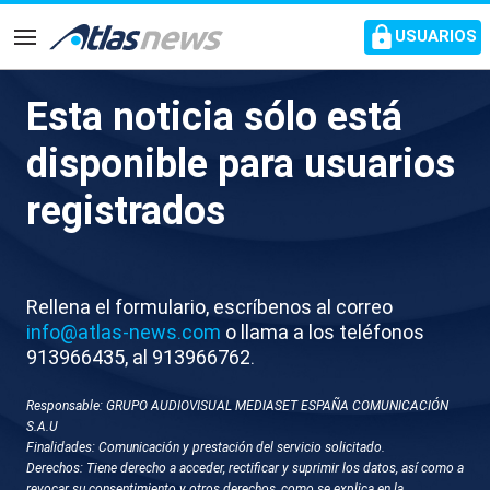
common.go-to-content
USUARIOS
Navegación
Esta noticia sólo está
J668-LEGANES RECURSOS
disponible para usuarios
SANCHEZ EN EL INSS
registrados
Rellena el formulario, escríbenos al correo
info@atlas-news.com
o llama a los teléfonos
913966435, al 913966762.
Responsable: GRUPO AUDIOVISUAL MEDIASET ESPAÑA COMUNICACIÓN
GUARDAR
DESCARGAR
S.A.U
Finalidades: Comunicación y prestación del servicio solicitado.
Derechos: Tiene derecho a acceder, rectificar y suprimir los datos, así como a
29 de mayo 2025 - 19:52
revocar su consentimiento y otros derechos, como se explica en la