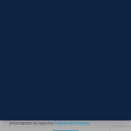
Compactado
05 AGO 2026 - 20:42
X062-BIZKAIA CARABELAS PORTUGUESAS SOPELA
TARDE
Este portal web utiliza cookies técnicas propias para
posibilitar la transmisión de comunicaciones entre el portal
Información corporativa
y usted, y permitir la prestación del servicio web solicitado.
También utiliza cookies para obtener estadísticas del
Aviso Legal
tráfico del sitio web. Estos tipos de cookies no requieren
Política de Privacidad
consentimiento para su instalación. Puede obtener más
información en nuestra
Política de Cookies
.
Política de Cookies