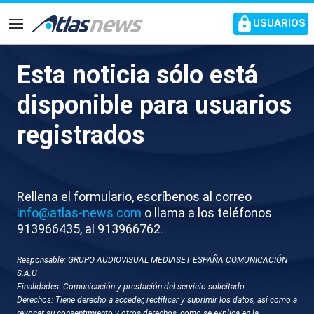
common.go-to-content
USUARIOS
Navegación
Esta noticia sólo está
El fiscal que se hizo cargo del
disponible para usuarios
caso de González Amador
registrados
relata las maniobras para
retrasar la causa
Rellena el formulario, escríbenos al correo
“No es que no quisieran conformarse, es que no
info@atlas-news.com
o llama a los teléfonos
querían que él llegase a declarar”
913966435, al 913966762.
Responsable: GRUPO AUDIOVISUAL MEDIASET ESPAÑA COMUNICACIÓN
S.A.U
Finalidades: Comunicación y prestación del servicio solicitado.
Derechos: Tiene derecho a acceder, rectificar y suprimir los datos, así como a
revocar su consentimiento y otros derechos, como se explica en la