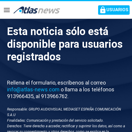
common.go-to-content
USUARIOS
Navegación
Esta noticia sólo está
Díez y Cerdán al frente de la
disponible para usuarios
trama
registrados
La UCO se vale de los mensajes para deducir que
Pedro Sánchez conocía las labores de Leire Díez
Rellena el formulario, escríbenos al correo
info@atlas-news.com
o llama a los teléfonos
913966435, al 913966762.
Responsable: GRUPO AUDIOVISUAL MEDIASET ESPAÑA COMUNICACIÓN
S.A.U
Finalidades: Comunicación y prestación del servicio solicitado.
Derechos: Tiene derecho a acceder, rectificar y suprimir los datos, así como a
revocar su consentimiento y otros derechos, como se explica en la