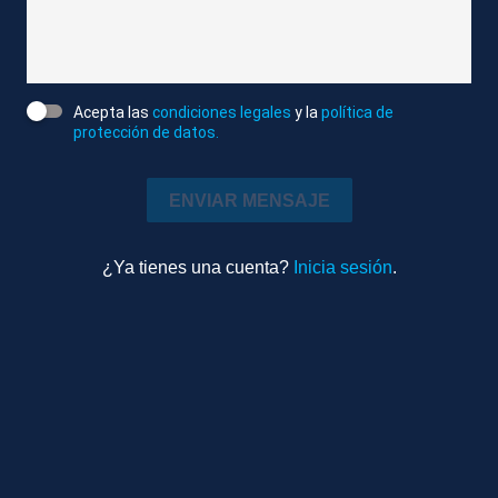
DESCRIPCIÓN DE IMÁGENES
1. TOTALES DE MÓNICA GARCÍA, MINISTRA DE
SANIDAD.
Acepta las
condiciones legales
y la
política de
protección de datos.
2. TOTALES DE TEDROS ADHANOM GHEBREYESUS,
DIRECTOR DE LA OMS.
ENVIAR MENSAJE
Atlas News
¿Ya tienes una cuenta?
Inicia sesión
.
Compactado
Política
10m 24s
Ambiente
TEMAS RELACIONADOS
TENERIFE
HANTAVIRUS
MV HONDIUS