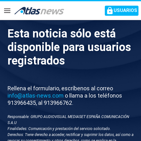
common.go-to-content
USUARIOS
Navegación
Esta noticia sólo está
D052-TENERIFE PUERTO RP
disponible para usuarios
MINISTROS TARDE
registrados
Rellena el formulario, escríbenos al correo
info@atlas-news.com
o llama a los teléfonos
913966435, al 913966762.
Responsable: GRUPO AUDIOVISUAL MEDIASET ESPAÑA COMUNICACIÓN
GUARDAR
DESCARGAR
S.A.U
Finalidades: Comunicación y prestación del servicio solicitado.
Derechos: Tiene derecho a acceder, rectificar y suprimir los datos, así como a
10 de mayo 2026 - 22:06
revocar su consentimiento y otros derechos, como se explica en la