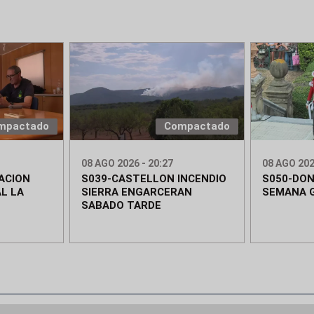
mpactado
Compactado
08 AGO 2026 - 20:27
08 AGO 202
ACION
S039-CASTELLON INCENDIO
S050-DON
L LA
SIERRA ENGARCERAN
SEMANA 
SABADO TARDE