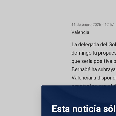
11 de enero 2026 - 12:57
Valencia
La delegada del Gob
domingo la propues
que sería positiva p
Bernabé ha subrayad
Valenciana dispond
pendientes con el 
según sus datos, ma
en 160 millones de
Esta noticia só
aportaría el nuevo