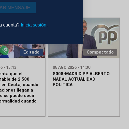
IAR MENSAJE
na cuenta?
Inicia sesión
.
Editado
Compactado
6 - 15:13
08 AGO 2026 - 14:30
enta que el
S008-MADRID PP ALBERTO
hable de 2.500
NADAL ACTUALIDAD
 en Ceuta, cuando
POLITICA
aciones llegan a
No se puede decir
ormalidad cuando