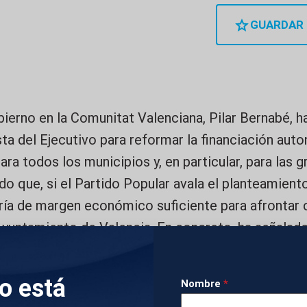
GUARDAR
ierno en la Comunitat Valenciana, Pilar Bernabé, h
ta del Ejecutivo para reformar la financiación aut
ara todos los municipios y, en particular, para las 
o que, si el Partido Popular avala el planteamiento
ría de margen económico suficiente para afronta
Ayuntamiento de Valencia. En concreto, ha señalado
ntiene la administración autonómica con la capital
 euros, una cantidad que podría abonarse con los r
lo está
Nombre
*
 esquema de financiación. La delegada considera q