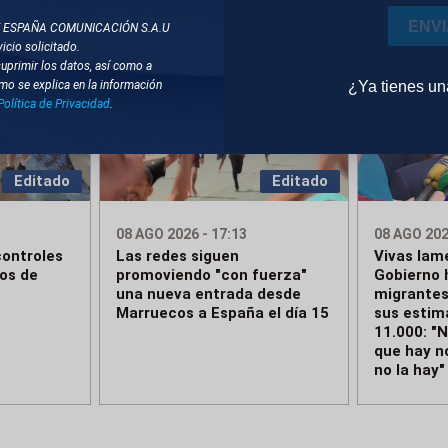
ENV
T ESPAÑA COMUNICACIÓN S.A.U
icio solicitado.
suprimir los datos, así como a
¿Ya tienes u
mo se explica en la información
Política de Privacidad
.
Editado
Editado
08 AGO 2026 - 17:13
08 AGO 202
ontroles
Las redes siguen
Vivas lam
ros de
promoviendo "con fuerza"
Gobierno 
una nueva entrada desde
migrantes
Marruecos a España el día 15
sus estim
11.000: "
que hay n
no la hay"