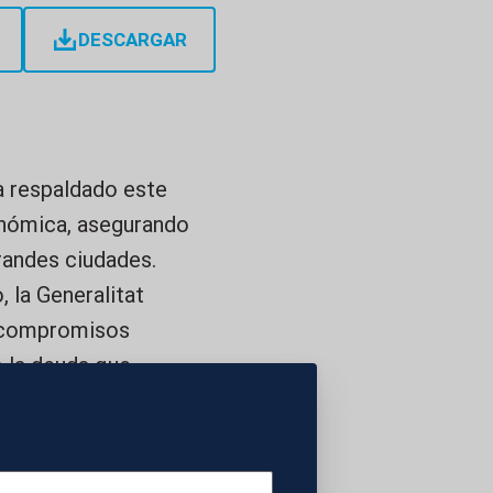
DESCARGAR
a respaldado este
onómica, asegurando
grandes ciudades.
, la Generalitat
r compromisos
 la deuda que,
 valenciana, cifrada
ecursos que
ue el modelo