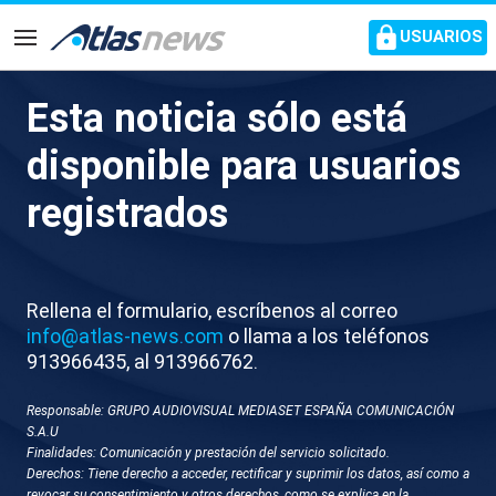
common.go-to-content
USUARIOS
Navegación
Esta noticia sólo está
El rey intenta calmar la ira de
disponible para usuarios
los vecinos de Paiporta
registrados
durante su visita
Felipe VI trata de dialogar con los afectados por la
Rellena el formulario, escríbenos al correo
DANA en la localidad valenciana
info@atlas-news.com
o llama a los teléfonos
913966435, al 913966762.
Responsable: GRUPO AUDIOVISUAL MEDIASET ESPAÑA COMUNICACIÓN
S.A.U
Finalidades: Comunicación y prestación del servicio solicitado.
Derechos: Tiene derecho a acceder, rectificar y suprimir los datos, así como a
revocar su consentimiento y otros derechos, como se explica en la