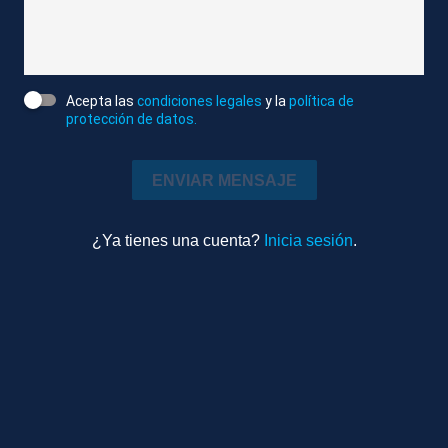
para evitar que le alcanzaran bolas de barro. Felipe
VI ha querido seguir el recorrido y ha tratado de
hablar y calmar a los vecinos.
Acepta las
condiciones legales
y la
política de
-Redacción-
protección de datos.
Agencia Atlas
ENVIAR MENSAJE
Editado
Política
1m 23s
¿Ya tienes una cuenta?
Inicia sesión
.
Ambiente
Más videos