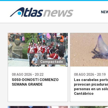
common.go-to-content
NE
Compactado
08 AGO 2026 - 20:22
08 AGO 2026 - 20:19
S050-DONOSTI COMIENZO
Las carabelas por
SEMANA GRANDE
provocan picaduras
personas en un sólo
Cantábrico