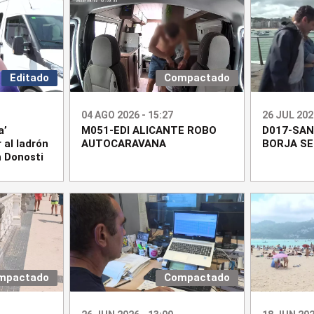
Editado
Compactado
04 AGO 2026 - 15:27
26 JUL 202
a’
M051-EDI ALICANTE ROBO
D017-SAN
 al ladrón
AUTOCARAVANA
BORJA S
 Donosti
mpactado
Compactado