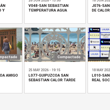
26 JUN 2026 - 13:00
18 JUN 202
IÁN
V048-SAN SEBASTIAN
J076-SAN
O Y
TEMPERATURA AGUA
DE CALOR
mpactado
Compactado
25 MAY 2026 - 19:15
18 MAY 202
COA AMIGO
L077-GUIPUZCOA SAN
L010-SAN
SEBASTIAN CALOR TARDE
REAL SOC