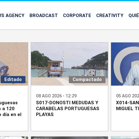
WS AGENCY
BROADCAST
CORPORATE
CREATIVITY
QUI
Editado
Compactado
08 AGO 2026 - 12:29
05 AGO 202
tuguesas
S017-DONOSTI MEDUDAS Y
X014-SAN
 a 120
CARABELAS PORTUGUESAS
MIGUEL T
 día en el
PLAYAS