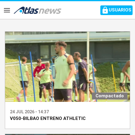
common.go-to-content
USUARIOS
Navegación
Compactado
24 JUL 2026 - 14:37
V050-BILBAO ENTRENO ATHLETIC