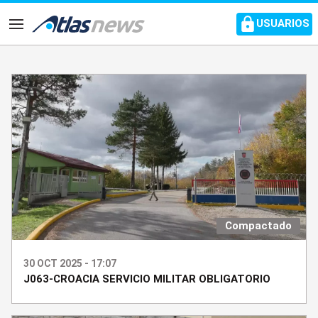
common.go-to-content
USUARIOS
Navegación
Compactado
30 OCT 2025 - 17:07
J063-CROACIA SERVICIO MILITAR OBLIGATORIO