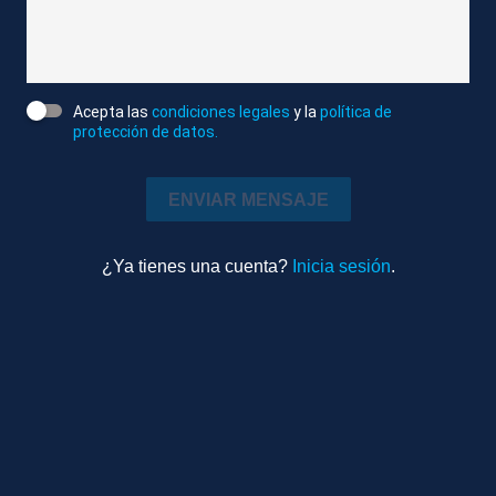
rechazara una propuesta de Zelenski para entablar
conversaciones directas.
Acepta las
condiciones legales
y la
política de
Atlas/Reuters
protección de datos.
Editado
Internacional
ENVIAR MENSAJE
0m 49s
Ambiente
¿Ya tienes una cuenta?
Inicia sesión
.
TEMAS RELACIONADOS
LONDRES (REINO UNIDO)
VLADIMIR PUTIN
VOLODIMIR ZELENSKI
KEIR STARMER
FRIEDRICH MERZ
EMMANUEL MACRON