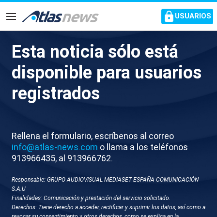
common.go-to-content
USUARIOS
Navegación
Esta noticia sólo está
Zelenski se reúne con
disponible para usuarios
Starmer, Macron y Merz ante
registrados
el rechazo de Putin al diálogo
Horas antes al encuentro, Putin había rechazado
Rellena el formulario, escríbenos al correo
una propuesta del líder ucraniano para entablar
info@atlas-news.com
o llama a los teléfonos
conversaciones directas
913966435, al 913966762.
Responsable: GRUPO AUDIOVISUAL MEDIASET ESPAÑA COMUNICACIÓN
S.A.U
Finalidades: Comunicación y prestación del servicio solicitado.
Derechos: Tiene derecho a acceder, rectificar y suprimir los datos, así como a
revocar su consentimiento y otros derechos, como se explica en la