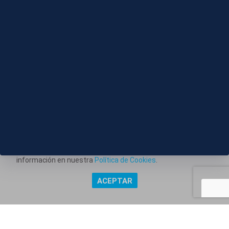
S023-MADRID DISPOSITIVO GUARDIA CIVIL ECLIPSE
SOLAR
Este portal web utiliza cookies técnicas propias para
posibilitar la transmisión de comunicaciones entre el portal
Información corporativa
y usted, y permitir la prestación del servicio web solicitado.
También utiliza cookies para obtener estadísticas del
Aviso Legal
tráfico del sitio web. Estos tipos de cookies no requieren
Política de Privacidad
consentimiento para su instalación. Puede obtener más
información en nuestra
Política de Cookies
.
Política de Cookies
ACEPTAR
Copyright @ Grupo Audiovisual Mediaset España Comunicación,
S.A.U