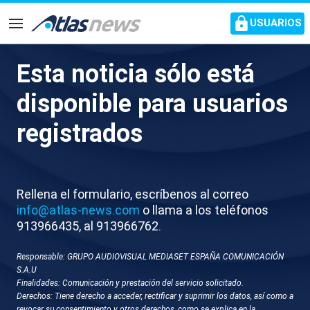
common.go-to-content
USUARIOS
Navegación
Esta noticia sólo está
Zelenski avisa a Europa de que
disponible para usuarios
Rusia prepara otro ataque a
registrados
gran escala
La cifra de víctimas tras la última ofensiva
Rellena el formulario, escríbenos al correo
aumenta a 23 muertos
info@atlas-news.com
o llama a los teléfonos
913966435, al 913966762.
Responsable: GRUPO AUDIOVISUAL MEDIASET ESPAÑA COMUNICACIÓN
S.A.U
Finalidades: Comunicación y prestación del servicio solicitado.
Derechos: Tiene derecho a acceder, rectificar y suprimir los datos, así como a
revocar su consentimiento y otros derechos, como se explica en la