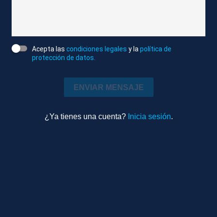
las familias y advertía de un posible nuevo ataque a
gran escala.
Acepta las
condiciones legales
y la
política de
Atlas News
protección de datos.
Editado
Internacional
0m 43s
ENVIAR MENSAJE
Ambiente
¿Ya tienes una cuenta?
Inicia sesión
.
TEMAS RELACIONADOS
VARIAS LOCALIZACIONES
VOLODIMIR ZELENSKI
UCRANIA
ATAQUES
GUERRA RUSIA - UCRANIA