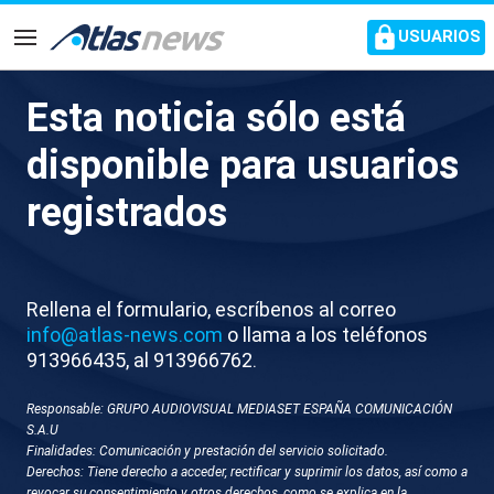
common.go-to-content
USUARIOS
Navegación
Esta noticia sólo está
X062-REINO UNIDO DEBATE
disponible para usuarios
EN EL PARLAMENTO
registrados
Rellena el formulario, escríbenos al correo
info@atlas-news.com
o llama a los teléfonos
913966435, al 913966762.
Responsable: GRUPO AUDIOVISUAL MEDIASET ESPAÑA COMUNICACIÓN
GUARDAR
DESCARGAR
S.A.U
Finalidades: Comunicación y prestación del servicio solicitado.
Derechos: Tiene derecho a acceder, rectificar y suprimir los datos, así como a
03 de junio 2026 - 17:26
revocar su consentimiento y otros derechos, como se explica en la