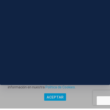
06 AGO 2026 - 20:45
El funcionamiento del sistema VioGén, en el punto
de mira
Este portal web utiliza cookies técnicas propias para
posibilitar la transmisión de comunicaciones entre el portal
Información corporativa
y usted, y permitir la prestación del servicio web solicitado.
También utiliza cookies para obtener estadísticas del
Aviso Legal
tráfico del sitio web. Estos tipos de cookies no requieren
Política de Privacidad
consentimiento para su instalación. Puede obtener más
información en nuestra
Política de Cookies
.
Política de Cookies
ACEPTAR