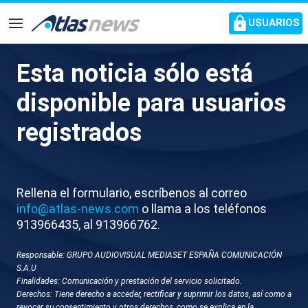
common.go-to-content
USUARIOS
Navegación
Esta noticia sólo está
X051-TURQUIA TRUMP
disponible para usuarios
SOBRE IRAN EN CUMBRE DE
registrados
LA OTAN
Rellena el formulario, escríbenos al correo
info@atlas-news.com
o llama a los teléfonos
913966435, al 913966762.
Responsable: GRUPO AUDIOVISUAL MEDIASET ESPAÑA COMUNICACIÓN
S.A.U
Finalidades: Comunicación y prestación del servicio solicitado.
GUARDAR
DESCARGAR
Derechos: Tiene derecho a acceder, rectificar y suprimir los datos, así como a
revocar su consentimiento y otros derechos, como se explica en la