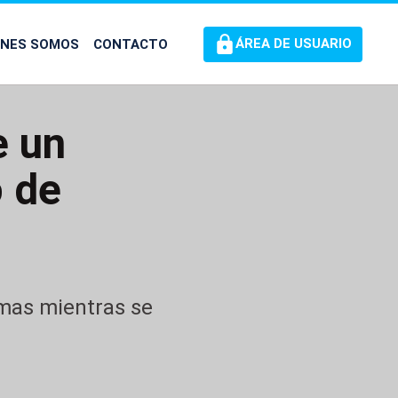
ÉNES SOMOS
CONTACTO
ÁREA DE USUARIO
e un
o de
timas mientras se