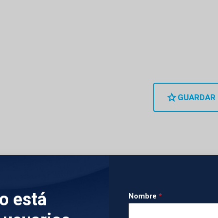
GUARDAR
ptaron el momento en que el histórico tribunal de
ro de Rome (Georgia) quedó envuelto en llamas.
lo está
Nombre
*
s que se encontraban en el edificio fueron evacu