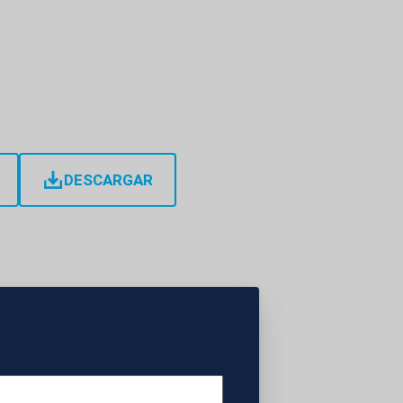
DESCARGAR
l condado de Floyd,
ados de manera