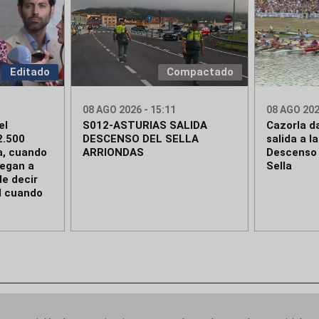
Editado
Compactado
08 AGO 2026 - 15:11
08 AGO 202
el
S012-ASTURIAS SALIDA
Cazorla da
2.500
DESCENSO DEL SELLA
salida a l
a, cuando
ARRIONDAS
Descenso 
legan a
Sella
de decir
d cuando