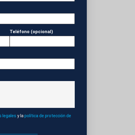
 incidente, lo que
Teléfono (opcional)
s del incendio
ades
OS
s legales
y la
política de protección de