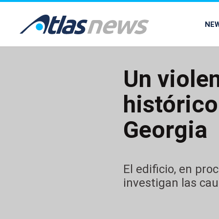
common.go-to-content
NE
Un viole
histórico
Georgia
El edificio, en pr
investigan las ca