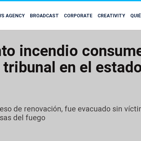
WS AGENCY
BROADCAST
CORPORATE
CREATIVITY
QUI
nto incendio consum
 tribunal en el estad
oceso de renovación, fue evacuado sin víc
usas del fuego