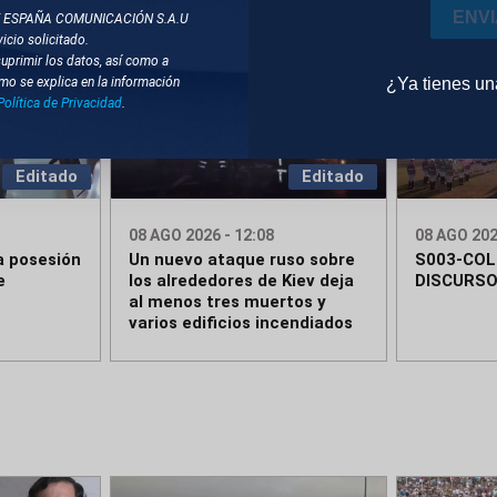
ENV
T ESPAÑA COMUNICACIÓN S.A.U
icio solicitado.
suprimir los datos, así como a
¿Ya tienes u
mo se explica en la información
Política de Privacidad
.
Editado
Editado
08 AGO 2026 - 12:08
08 AGO 202
a posesión
Un nuevo ataque ruso sobre
S003-COL
e
los alrededores de Kiev deja
DISCURSO
al menos tres muertos y
varios edificios incendiados