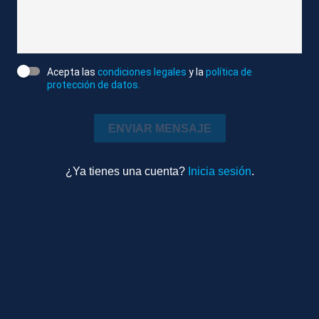
También pueden jugar al fútbol con niños. Uno de
estos robots, equipado curiosamente con una
camiseta de la selección española, lanza penaltis
con gran efectividad.
Acepta las
condiciones legales
y la
política de
protección de datos.
Reuters
Editado
ENVIAR MENSAJE
Internacional
0m 21s
Ambiente
¿Ya tienes una cuenta?
Inicia sesión
.
TEMAS RELACIONADOS
HONG KONG (CHINA)
ROBOTS
ANDROIDES
TECNOLOGÍA