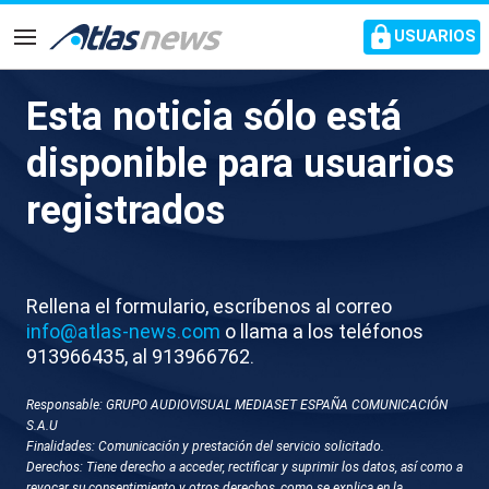
common.go-to-content
USUARIOS
Navegación
Esta noticia sólo está
Una universidad china
disponible para usuarios
muestra robots humanoides
registrados
que bailan como Michael
Jackson y tiran penaltis
Rellena el formulario, escríbenos al correo
Estos androides exhiben una fluidez de
info@atlas-news.com
o llama a los teléfonos
movimientos pocas veces vista en máquinas
913966435, al 913966762.
Responsable: GRUPO AUDIOVISUAL MEDIASET ESPAÑA COMUNICACIÓN
S.A.U
Finalidades: Comunicación y prestación del servicio solicitado.
Derechos: Tiene derecho a acceder, rectificar y suprimir los datos, así como a
revocar su consentimiento y otros derechos, como se explica en la