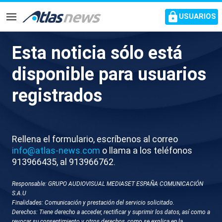
common.go-to-content
USUARIOS
Navegación
Esta noticia sólo está
Trump da la bienvenida a la
disponible para usuarios
Casa Blanca a Messi: “Tú
registrados
debes de ser mejor que Pelé”
El presidente norteamericano recibe al Inter de
Rellena el formulario, escríbenos al correo
Miami tras proclamarse campeones de liga
info@atlas-news.com
o llama a los teléfonos
913966435, al 913966762.
Responsable: GRUPO AUDIOVISUAL MEDIASET ESPAÑA COMUNICACIÓN
S.A.U
Finalidades: Comunicación y prestación del servicio solicitado.
Derechos: Tiene derecho a acceder, rectificar y suprimir los datos, así como a
revocar su consentimiento y otros derechos, como se explica en la