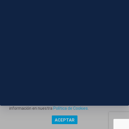
09 AGO 2026 - 21:18
D034-TARRAGONA CAMBRILS COMERCIANTES
CONTRA MANTEROS
Este portal web utiliza cookies técnicas propias para
posibilitar la transmisión de comunicaciones entre el portal
Información corporativa
y usted, y permitir la prestación del servicio web solicitado.
También utiliza cookies para obtener estadísticas del
Aviso Legal
tráfico del sitio web. Estos tipos de cookies no requieren
Política de Privacidad
consentimiento para su instalación. Puede obtener más
información en nuestra
Política de Cookies
.
Política de Cookies
ACEPTAR