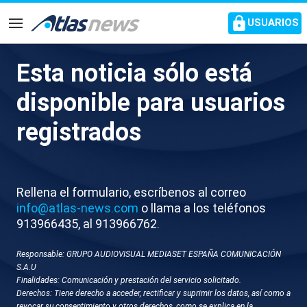
common.go-to-content
USUARIOS
Navegación
Esta noticia sólo está
Trump asegura que EEUU
disponible para usuarios
podría volver a atacar a Irán,
registrados
pero que Teherán quiere
llegar a un acuerdo
Rellena el formulario, escríbenos al correo
El presidente americano esperar que Irán reabra el
info@atlas-news.com
o llama a los teléfonos
estrecho de Ormuz y se restablezca el paso de
913966435, al 913966762.
materias primas
Responsable: GRUPO AUDIOVISUAL MEDIASET ESPAÑA COMUNICACIÓN
S.A.U
Finalidades: Comunicación y prestación del servicio solicitado.
Derechos: Tiene derecho a acceder, rectificar y suprimir los datos, así como a
revocar su consentimiento y otros derechos, como se explica en la