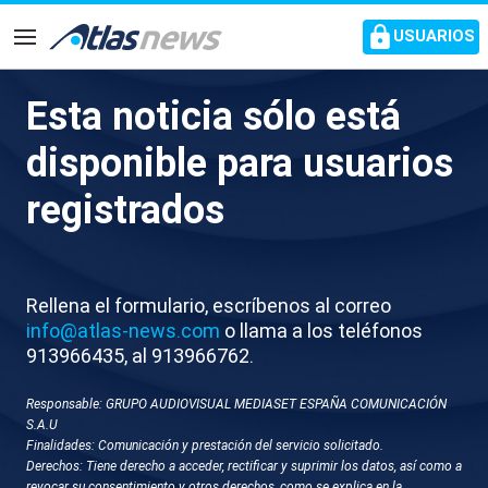
common.go-to-content
USUARIOS
Navegación
Esta noticia sólo está
La rotura de varias presas tras
disponible para usuarios
el paso del tifón Maysak
registrados
inunda decenas de aldeas y
deja atrapadas a miles de
personas en China
Rellena el formulario, escríbenos al correo
info@atlas-news.com
o llama a los teléfonos
913966435, al 913966762.
Ante la gravedad de la situación, el presidente Xi
Jinping ha ordenado un despliegue total e
Responsable: GRUPO AUDIOVISUAL MEDIASET ESPAÑA COMUNICACIÓN
inmediato para las operaciones de salvamento
S.A.U
Finalidades: Comunicación y prestación del servicio solicitado.
Derechos: Tiene derecho a acceder, rectificar y suprimir los datos, así como a
revocar su consentimiento y otros derechos, como se explica en la