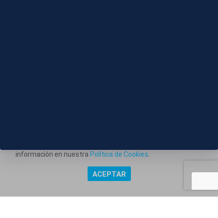
S039-CASTELLON INCENDIO SIERRA ENGARCERAN
SABADO TARDE
Este portal web utiliza cookies técnicas propias para
posibilitar la transmisión de comunicaciones entre el portal
Información corporativa
y usted, y permitir la prestación del servicio web solicitado.
También utiliza cookies para obtener estadísticas del
Aviso Legal
tráfico del sitio web. Estos tipos de cookies no requieren
Política de Privacidad
consentimiento para su instalación. Puede obtener más
información en nuestra
Política de Cookies
.
Política de Cookies
ACEPTAR
Copyright @ Grupo Audiovisual Mediaset España Comunicación,
S.A.U