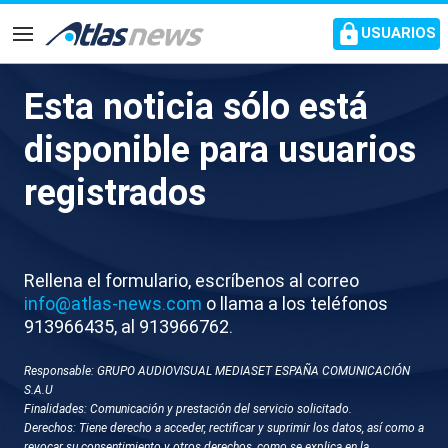
common.go-to-content
USUARIOS
Navegación
Esta noticia sólo está
Comienza el rescate para
disponible para usuarios
traer de vuelta a los dos
registrados
astronautas atrapados en la
Estación Espacial
Internacional
Rellena el formulario, escríbenos al correo
info@atlas-news.com
o llama a los teléfonos
913966435, al 913966762.
Esta noche despega una nave de Space X para
traerlos a ellos y a otros astronautas
Responsable: GRUPO AUDIOVISUAL MEDIASET ESPAÑA COMUNICACIÓN
S.A.U
Finalidades: Comunicación y prestación del servicio solicitado.
Derechos: Tiene derecho a acceder, rectificar y suprimir los datos, así como a
revocar su consentimiento y otros derechos, como se explica en la