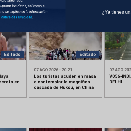
icio solicitado.
suprimir los datos, así como a
¿Ya tienes u
mo se explica en la información
Política de Privacidad
.
Editado
Editado
07 AGO 2026 - 20:21
07 AGO 202
daya
Los turistas acuden en masa
V056-IND
ecreta en
a contemplar la magnífica
DELHI
cascada de Hukou, en China