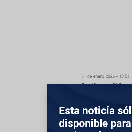
31 de enero 2026 - 10:51
San Vicente (El Salva
El presidente de Ch
Esta noticia só
Centro de Confinam
máxima seguridad im
disponible para
mega prisión acompa