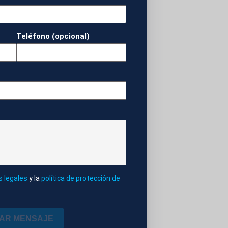
a uno de los países
 no se copian: se
Teléfono (opcional)
os de éxito. Hoy
a publicado Kast en
PRISIONES
s legales
y la
política de protección de
IAR MENSAJE