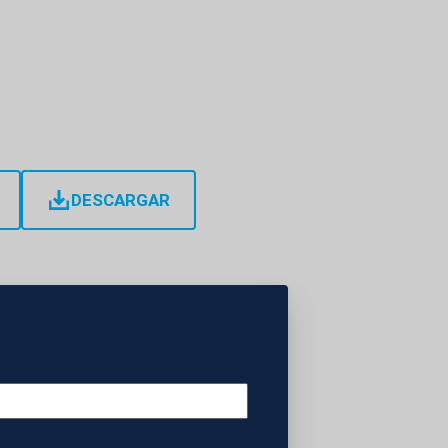
DESCARGAR
El Salvador el
tenciaria de
ur por la célebre
Steinert, y el