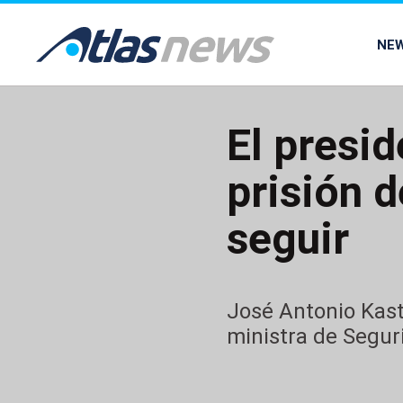
common.go-to-content
NE
El presid
prisión 
seguir
José Antonio Kast 
ministra de Segur