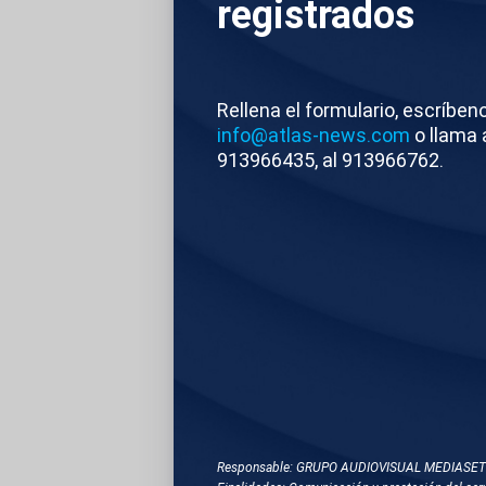
registrados
ministro de Defens
más peligrosos de 
estudian y se adapt
Rellena el formulario, escríben
visitamos el CECOT,
info@atlas-news.com
o llama 
las redes sociales.
913966435, al 913966762.
Atlas/Reuters
E
TEMAS RELACIONA
SAN VICENTE (EL SA
SEGURIDAD
Responsable: GRUPO AUDIOVISUAL MEDIASE