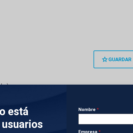
GUARDAR
dor)
ile, José Antonio Kast, ha visitado este viernes en 
lo está
iento del Terrorismo (CECOT), una instalación peni
Nombre
*
pulsada por Nayib Bukele. Kast ha realizado un to
 usuarios
ñado por su futura ministra de Seguridad, Trinidad 
Empresa
*