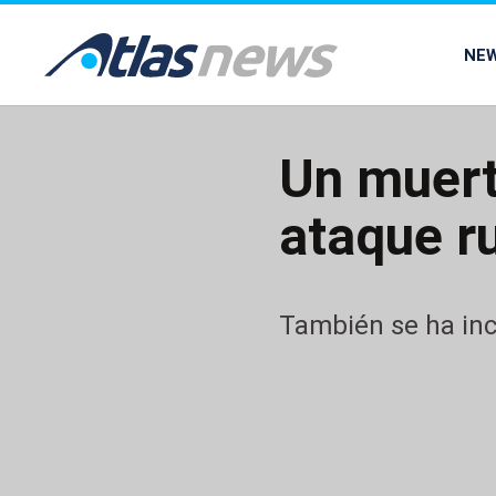
common.go-to-content
NE
Un muert
ataque r
También se ha inc