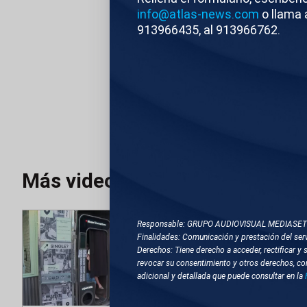
Atlas/Reuters
E
info@atlas-news.com
o llama 
913966435, al 913966762.
TEMAS RELACIONA
KIEV (UCRANIA)
INCENDIOS
Más videos
Responsable: GRUPO AUDIOVISUAL MEDIASE
Finalidades: Comunicación y prestación del serv
Derechos: Tiene derecho a acceder, rectificar y 
revocar su consentimiento y otros derechos, co
adicional y detallada que puede consultar en la
Editado