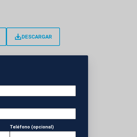
DESCARGAR
os a primera hora de
jer y dejado al
comunicado que los
enamiento y en un
iéper.
Teléfono (opcional)