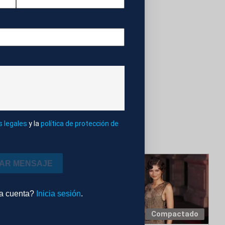
HERIDOS
s legales
y la
política de protección de
IAR MENSAJE
na cuenta?
Inicia sesión
.
Compactado
Compactado