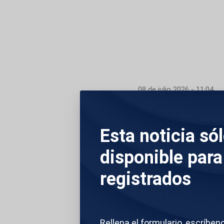
08 de julio 2026 - 11:04
Kiev (Ucrania)
La capital de Ucran
Esta noticia só
la mañana, lo que h
disponible para
menos dos personas 
registrados
ataques en la capi
edificio no residen
Rellena el formulario, escríben