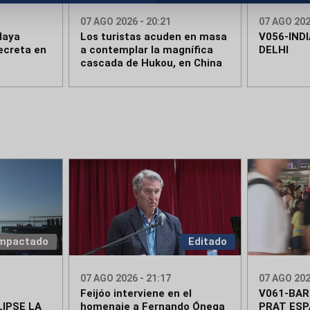
07 AGO 2026 - 20:21
07 AGO 202
daya
Los turistas acuden en masa
V056-IND
ecreta en
a contemplar la magnífica
DELHI
cascada de Hukou, en China
mpactado
Editado
07 AGO 2026 - 21:17
07 AGO 202
Feijóo interviene en el
V061-BA
IPSE LA
homenaje a Fernando Ónega
PRAT ESP