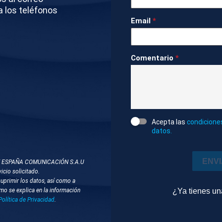
ditado
Internacional
0m 55s
Ambiente
a los teléfonos
Email
*
DOS
Comentario
*
ATAQUES
GUERRA RUSIA - UCRANIA
MUERTOS
Acepta las
condicione
datos.
ENV
T ESPAÑA COMUNICACIÓN S.A.U
icio solicitado.
suprimir los datos, así como a
¿Ya tienes u
mo se explica en la información
Política de Privacidad
.
Editado
Editado