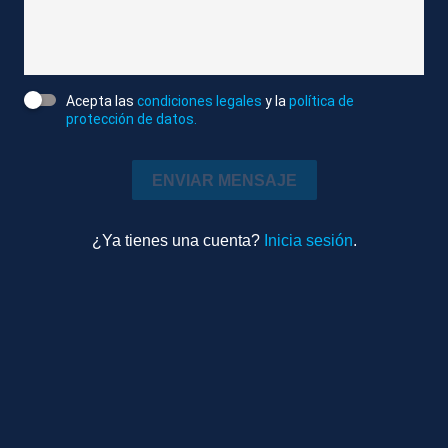
Editado
Internacional
0m 45s
Ambiente
Acepta las
condiciones legales
y la
política de
protección de datos.
TEMAS RELACIONADOS
ENVIAR MENSAJE
BUENOS AIRES (ARGENTINA)
JAVIER MILEI
¿Ya tienes una cuenta?
Inicia sesión
.
JOSÉ ANTONIO KAST
ARGENTINA
CHILE
Más videos