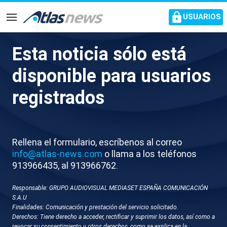
common.go-to-content
USUARIOS
Navegación
Esta noticia sólo está
Milei recibe a José Antonio
disponible para usuarios
Kast en la Casa Rosada
registrados
Es el primer viaje internacional del recién electo
presidente de Chile
Rellena el formulario, escríbenos al correo
info@atlas-news.com
o llama a los teléfonos
913966435, al 913966762.
Responsable: GRUPO AUDIOVISUAL MEDIASET ESPAÑA COMUNICACIÓN
S.A.U
Finalidades: Comunicación y prestación del servicio solicitado.
Derechos: Tiene derecho a acceder, rectificar y suprimir los datos, así como a
revocar su consentimiento y otros derechos, como se explica en la