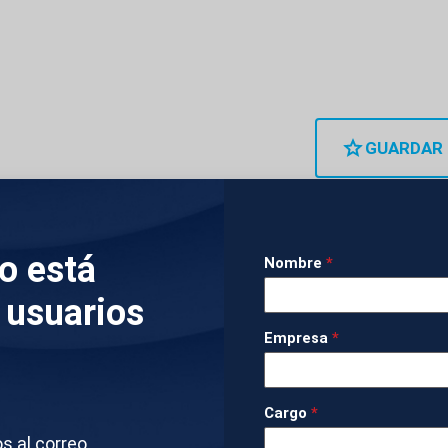
GUARDAR
lo está
Nombre
*
dente argentino Javier Milei se ha emocionado en su
 usuarios
e Jerusalén. El argentino ha roto a llorar tras reza
Empresa
*
íos. Es la segunda visita oficial de Milei a Israel d
se ha reunido con el primer ministro israelí, Benja
Cargo
*
os al correo