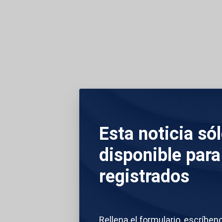
10 de junio 2025 - 19:33
Jerusalén (Israel)
Esta noticia só
En Israel, el presi
disponible para
las Lamentaciones d
registrados
sagrado para los jud
poder, que también 
Rellena el formulario, escríben