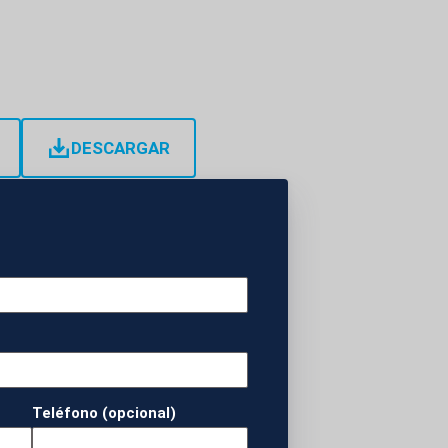
DESCARGAR
 visita al Muro de
r en el lugar más
esde que llegó al
min Netanyahu.
Teléfono (opcional)