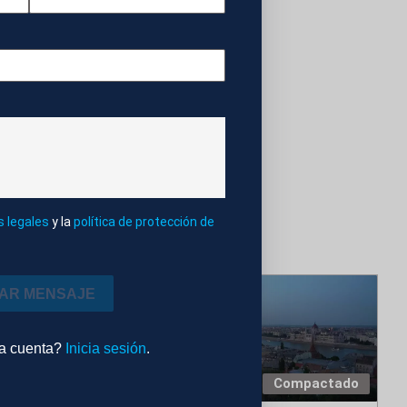
s legales
y la
política de protección de
IAR MENSAJE
na cuenta?
Inicia sesión
.
Editado
Compactado