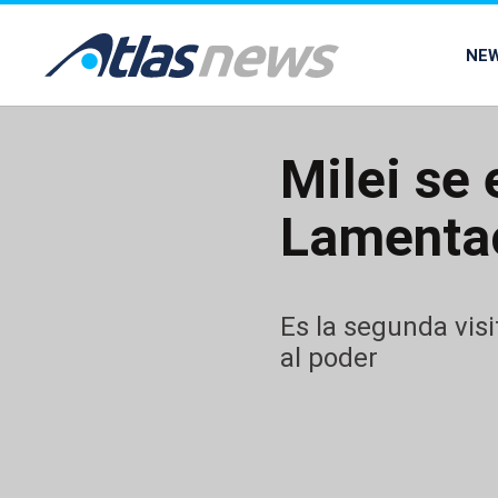
common.go-to-content
NE
Milei se
Lamentac
Es la segunda visi
al poder