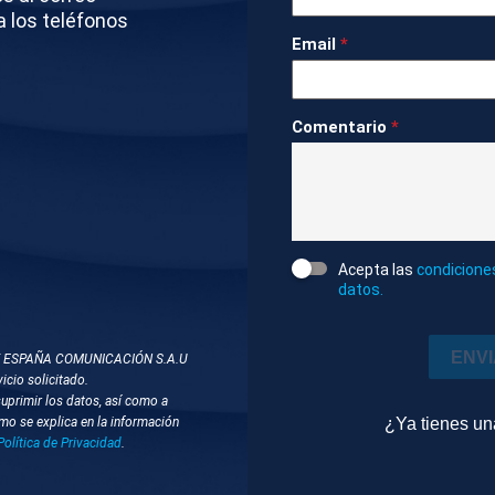
Internacional
0m 23s
Ambiente
a los teléfonos
Email
*
DOS
Comentario
*
JAVIER MILEI
MURO DE LAS LAMENTACIONES
HU
Acepta las
condicione
datos.
ENV
T ESPAÑA COMUNICACIÓN S.A.U
icio solicitado.
suprimir los datos, así como a
¿Ya tienes u
mo se explica en la información
Política de Privacidad
.
Editado
Editado