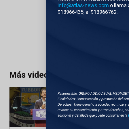
ATLAS
Editado
info@atlas-news.com
o llama 
913966435, al 913966762.
TEMAS RELACIONA
JERUSALÉN (ISRAEL)
BENJAMIN NETANYA
Más videos
Responsable: GRUPO AUDIOVISUAL MEDIASE
Finalidades: Comunicación y prestación del serv
Derechos: Tiene derecho a acceder, rectificar y 
revocar su consentimiento y otros derechos, co
adicional y detallada que puede consultar en la
Editado