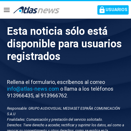
common.go-to-content
USUARIOS
Navegación
Esta noticia sólo está
M006-VENEZUELA MADURO
disponible para usuarios
SE REUNE CON GOBIERNO
registrados
Rellena el formulario, escríbenos al correo
info@atlas-news.com
o llama a los teléfonos
913966435, al 913966762.
Responsable: GRUPO AUDIOVISUAL MEDIASET ESPAÑA COMUNICACIÓN
GUARDAR
DESCARGAR
S.A.U
Finalidades: Comunicación y prestación del servicio solicitado.
Derechos: Tiene derecho a acceder, rectificar y suprimir los datos, así como a
09 de diciembre 2025 - 11:08
revocar su consentimiento y otros derechos, como se explica en la