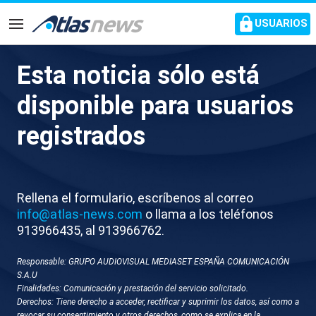
common.go-to-content
USUARIOS
Navegación
Esta noticia sólo está
L084-REPUBLICA CHECA
disponible para usuarios
TIROTEO
registrados
Rellena el formulario, escríbenos al correo
info@atlas-news.com
o llama a los teléfonos
913966435, al 913966762.
Responsable: GRUPO AUDIOVISUAL MEDIASET ESPAÑA COMUNICACIÓN
GUARDAR
DESCARGAR
S.A.U
Finalidades: Comunicación y prestación del servicio solicitado.
Derechos: Tiene derecho a acceder, rectificar y suprimir los datos, así como a
19 de enero 2026 - 17:24
revocar su consentimiento y otros derechos, como se explica en la