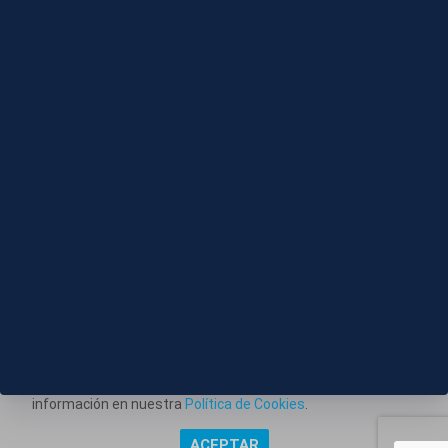
Editado
06 AGO 2026 - 17:33
Familias y menores malviven sin agua ni aseos en
un polígono industrial en Ceuta
Este portal web utiliza cookies técnicas propias para
posibilitar la transmisión de comunicaciones entre el portal
Información corporativa
y usted, y permitir la prestación del servicio web solicitado.
También utiliza cookies para obtener estadísticas del
Aviso Legal
tráfico del sitio web. Estos tipos de cookies no requieren
Política de Privacidad
consentimiento para su instalación. Puede obtener más
información en nuestra
Política de Cookies
.
Política de Cookies
ACEPTAR