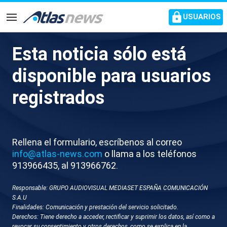
common.go-to-content
USUARIOS
Navegación
Esta noticia sólo está
L067-ESPAÑA ACUERDO TIK
disponible para usuarios
TOK EEUU CHINA
registrados
Rellena el formulario, escríbenos al correo
info@atlas-news.com
o llama a los teléfonos
913966435, al 913966762.
Responsable: GRUPO AUDIOVISUAL MEDIASET ESPAÑA COMUNICACIÓN
GUARDAR
DESCARGAR
S.A.U
Finalidades: Comunicación y prestación del servicio solicitado.
Derechos: Tiene derecho a acceder, rectificar y suprimir los datos, así como a
15 de septiembre 2025 - 18:38
revocar su consentimiento y otros derechos, como se explica en la