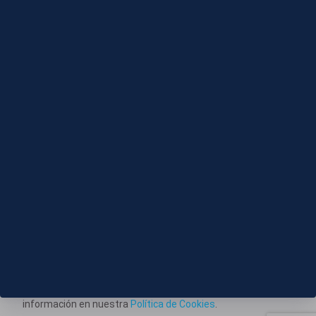
Editado
05 AGO 2026 - 20:39
La explosión en un tanque de combustible deja un
muerto y dos heridos graves en Telde, Gran Canaria
Este portal web utiliza cookies técnicas propias para
posibilitar la transmisión de comunicaciones entre el portal
Información corporativa
y usted, y permitir la prestación del servicio web solicitado.
También utiliza cookies para obtener estadísticas del
Aviso Legal
tráfico del sitio web. Estos tipos de cookies no requieren
Política de Privacidad
consentimiento para su instalación. Puede obtener más
información en nuestra
Política de Cookies
.