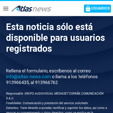
common.go-to-content
USUARIOS
Navegación
Esta noticia sólo está
J008-VENEZUELA MADURO
disponible para usuarios
CANTA
registrados
Rellena el formulario, escríbenos al correo
info@atlas-news.com
o llama a los teléfonos
913966435, al 913966762.
Responsable: GRUPO AUDIOVISUAL MEDIASET ESPAÑA COMUNICACIÓN
GUARDAR
DESCARGAR
S.A.U
Finalidades: Comunicación y prestación del servicio solicitado.
Derechos: Tiene derecho a acceder, rectificar y suprimir los datos, así como a
11 de diciembre 2025 - 10:58
revocar su consentimiento y otros derechos, como se explica en la