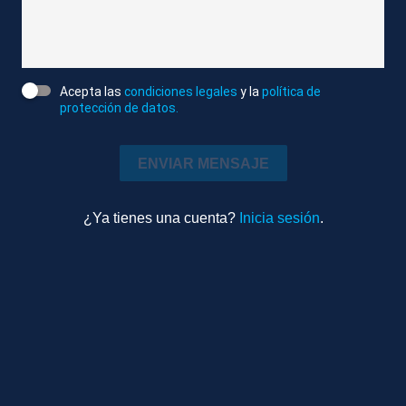
cierran mediante un complejo sistema mecánico.
Atlas/Reuters
Acepta las
condiciones legales
y la
política de
Editado
protección de datos.
Internacional
0m 55s
Ambiente
ENVIAR MENSAJE
TEMAS RELACIONADOS
¿Ya tienes una cuenta?
Inicia sesión
.
MILÁN (ITALIA)
JUEGOS OLÍMPICOS DE INVIERNO
DEPORTES
CEREMONIAS