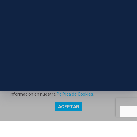
El presidente de Taiwán supervisa maniobras de
defensa costera durante unos ejercicios militares
Este portal web utiliza cookies técnicas propias para
posibilitar la transmisión de comunicaciones entre el portal
Información corporativa
y usted, y permitir la prestación del servicio web solicitado.
Aviso Legal
También utiliza cookies para obtener estadísticas del
tráfico del sitio web. Estos tipos de cookies no requieren
Política de Privacidad
consentimiento para su instalación. Puede obtener más
información en nuestra
Política de Cookies
.
Política de Cookies
ACEPTAR
Copyright @ Grupo Audiovisual Mediaset España Comunicación,
S.A.U