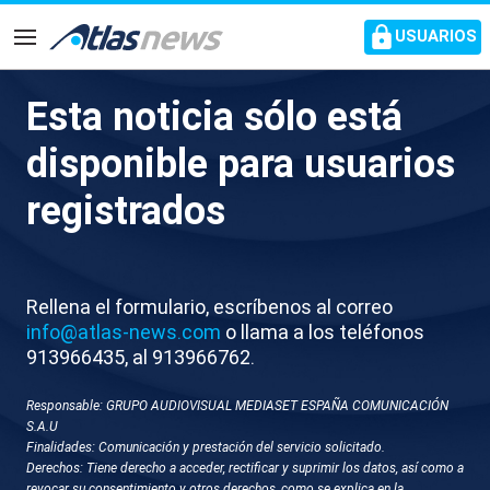
common.go-to-content
USUARIOS
Navegación
Esta noticia sólo está
Italia inaugura los JJOO de
disponible para usuarios
Invierno con el encendido
registrados
simultáneo de dos pebeteros
Las estructuras están inspiradas en los nudos
Rellena el formulario, escríbenos al correo
geométricos de Leonardo da Vinci y rinden
info@atlas-news.com
o llama a los teléfonos
homenaje al sol
913966435, al 913966762.
Responsable: GRUPO AUDIOVISUAL MEDIASET ESPAÑA COMUNICACIÓN
S.A.U
Finalidades: Comunicación y prestación del servicio solicitado.
Derechos: Tiene derecho a acceder, rectificar y suprimir los datos, así como a
revocar su consentimiento y otros derechos, como se explica en la