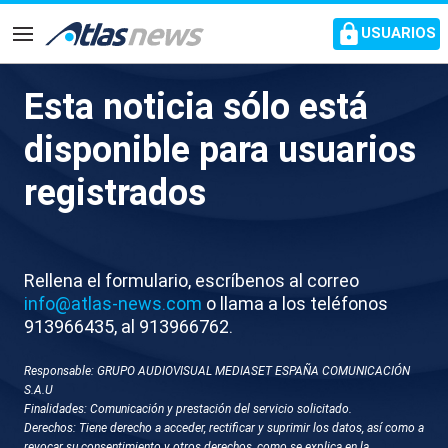
common.go-to-content
USUARIOS
Navegación
Esta noticia sólo está
Israel intensifica la ofensiva
disponible para usuarios
contra infraestructuras
registrados
energéticas de Irán
Ataques a complejos petroquímicos en Asaluyé
Rellena el formulario, escríbenos al correo
afectan gran parte de la producción del país y
info@atlas-news.com
o llama a los teléfonos
elevan la tensión regional
913966435, al 913966762.
Responsable: GRUPO AUDIOVISUAL MEDIASET ESPAÑA COMUNICACIÓN
S.A.U
Finalidades: Comunicación y prestación del servicio solicitado.
Derechos: Tiene derecho a acceder, rectificar y suprimir los datos, así como a
revocar su consentimiento y otros derechos, como se explica en la