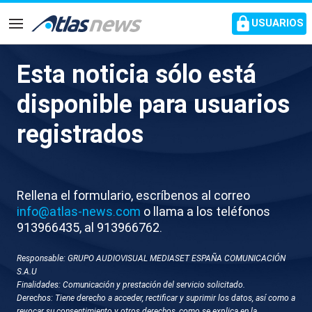
common.go-to-content
USUARIOS
Navegación
Esta noticia sólo está
Se derrumba en Perú un
disponible para usuarios
edificio histórico de dos siglos
registrados
de antigüedad
La mansión Vilanueva era monumento nacional
Rellena el formulario, escríbenos al correo
info@atlas-news.com
o llama a los teléfonos
913966435, al 913966762.
Responsable: GRUPO AUDIOVISUAL MEDIASET ESPAÑA COMUNICACIÓN
S.A.U
Finalidades: Comunicación y prestación del servicio solicitado.
Derechos: Tiene derecho a acceder, rectificar y suprimir los datos, así como a
revocar su consentimiento y otros derechos, como se explica en la