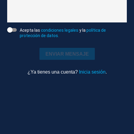
contribuido al colapso.
Atlas/Reuters
Editado
Acepta las
condiciones legales
y la
política de
protección de datos.
Internacional
0m 41s
Ambiente
ENVIAR MENSAJE
TEMAS RELACIONADOS
¿Ya tienes una cuenta?
Inicia sesión
.
PERÚ
PERÚ
DERRUMBES
EDIFICIOS
Más videos