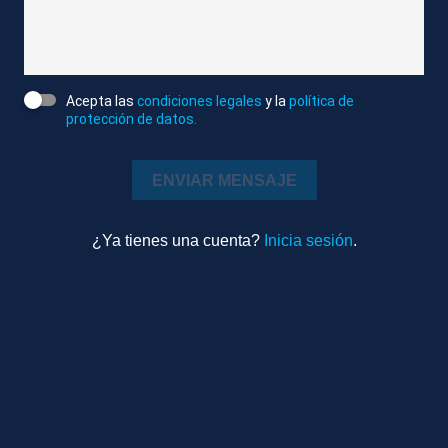
Atlas/Reuters
Editado
Internacional
Acepta las
condiciones legales
y la
política de
1m 22s
protección de datos.
Ambiente
TEMAS RELACIONADOS
ENVIAR MENSAJE
AUSTRALIA
BALLENAS
RESCATES
¿Ya tienes una cuenta?
Inicia sesión
.
Más videos