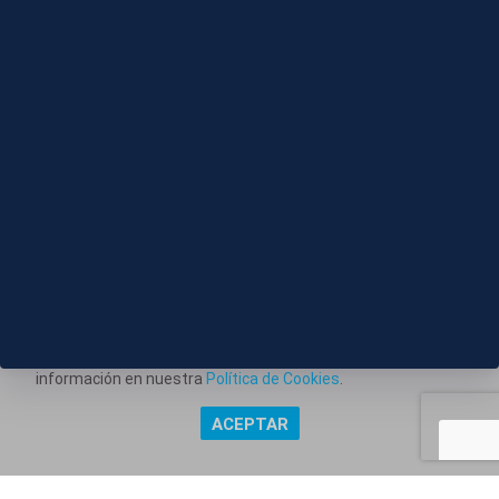
06 AGO 2026 - 21:33
J065-VARIOS MAS PAQUETES QUE CARTAS
Este portal web utiliza cookies técnicas propias para
posibilitar la transmisión de comunicaciones entre el portal
Información corporativa
y usted, y permitir la prestación del servicio web solicitado.
Aviso Legal
También utiliza cookies para obtener estadísticas del
tráfico del sitio web. Estos tipos de cookies no requieren
Política de Privacidad
consentimiento para su instalación. Puede obtener más
información en nuestra
Política de Cookies
.
Política de Cookies
ACEPTAR
Copyright @ Grupo Audiovisual Mediaset España Comunicación,