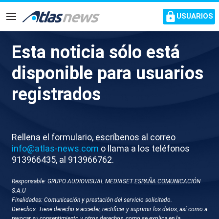
common.go-to-content
USUARIOS
Navegación
Esta noticia sólo está
Las ballenas pasan por el
disponible para usuarios
corredor de la muerte de Chile
registrados
durante su migración
En sus aguas se producen el 28% de muertes por
Rellena el formulario, escríbenos al correo
choques con buques
info@atlas-news.com
o llama a los teléfonos
913966435, al 913966762.
Responsable: GRUPO AUDIOVISUAL MEDIASET ESPAÑA COMUNICACIÓN
S.A.U
Finalidades: Comunicación y prestación del servicio solicitado.
Derechos: Tiene derecho a acceder, rectificar y suprimir los datos, así como a
revocar su consentimiento y otros derechos, como se explica en la