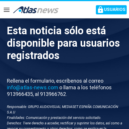
common.go-to-content
USUARIOS
Navegación
Esta noticia sólo está
El autor del intento de
disponible para usuarios
asesinato de Donald Trump se
registrados
llama a sí mismo "amigable
asesino federal” y alardea de
lo fácil que fue colar las
Rellena el formulario, escríbenos al correo
armas
info@atlas-news.com
o llama a los teléfonos
913966435, al 913966762.
Allen dejó a su familia un manifiesto en el que pedía
Responsable: GRUPO AUDIOVISUAL MEDIASET ESPAÑA COMUNICACIÓN
perdón pero aseguraba no estar dispuesto a
S.A.U
Finalidades: Comunicación y prestación del servicio solicitado.
permitir que un "pedófilo, violador y traidor"
Derechos: Tiene derecho a acceder, rectificar y suprimir los datos, así como a
manchara sus manos con sus crímenes
revocar su consentimiento y otros derechos, como se explica en la