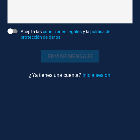
Allen trabajaba a tiempo parcial en una escuela
donde había sido reconocido como maestro del
mes. Unas imágenes que distan mucho de esta
otra. Arrestado y esposado en el suelo, tras su
Acepta las
condiciones legales
y la
política de
protección de datos.
intento de atentado. Solo unos minutos antes del
ataque, Allen dejó a su familia un manifiesto en el
ENVIAR MENSAJE
que se autodenominaba Asesino Federal Amistoso.
En él pedía perdón pero aseguraba no estar
dispuesto a permitir que un pedófilo, violador y
¿Ya tienes una cuenta?
Inicia sesión
.
traidor manchara sus manos con sus crímenes.
También hacía referencia a la facilidad con la que
consiguió irrumpir en la ceremonia. Su hermana ha
declarado que solía hacer comentarios radicales y
que en varias ocasiones había mencionado la
necesidad de hacer algo para arreglar los
problemas del mundo. Allen vivía junto a sus padres