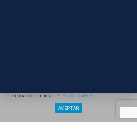
El funcionamiento del sistema VioGén, en el punto
de mira
Este portal web utiliza cookies técnicas propias para
posibilitar la transmisión de comunicaciones entre el portal
Información corporativa
y usted, y permitir la prestación del servicio web solicitado.
También utiliza cookies para obtener estadísticas del
Aviso Legal
tráfico del sitio web. Estos tipos de cookies no requieren
Política de Privacidad
consentimiento para su instalación. Puede obtener más
información en nuestra
Política de Cookies
.
Política de Cookies
ACEPTAR
Copyright @ Grupo Audiovisual Mediaset España Comunicación,
S.A.U