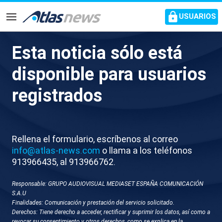
common.go-to-content
USUARIOS
Navegación
Esta noticia sólo está
Australia activa el veto de los
disponible para usuarios
menores a las redes sociales
registrados
Solo podrán acceder a Instagram y Facebook los
mayores de 16 años
Rellena el formulario, escríbenos al correo
info@atlas-news.com
o llama a los teléfonos
913966435, al 913966762.
Responsable: GRUPO AUDIOVISUAL MEDIASET ESPAÑA COMUNICACIÓN
S.A.U
Finalidades: Comunicación y prestación del servicio solicitado.
Derechos: Tiene derecho a acceder, rectificar y suprimir los datos, así como a
revocar su consentimiento y otros derechos, como se explica en la