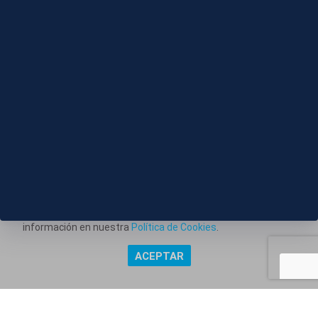
Media España bajo avisos por fuertes tormentas y
granizo
Este portal web utiliza cookies técnicas propias para
posibilitar la transmisión de comunicaciones entre el portal
Información corporativa
y usted, y permitir la prestación del servicio web solicitado.
También utiliza cookies para obtener estadísticas del
Aviso Legal
tráfico del sitio web. Estos tipos de cookies no requieren
Política de Privacidad
consentimiento para su instalación. Puede obtener más
información en nuestra
Política de Cookies
.
Política de Cookies
ACEPTAR
Copyright @ Grupo Audiovisual Mediaset España Comunicación,
S.A.U