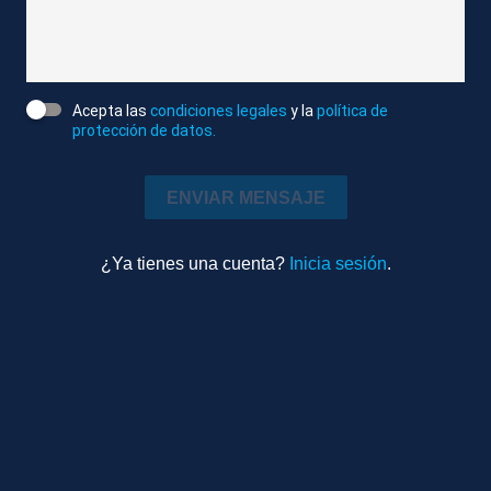
Trump
Atlas/Reuters
Editado
Acepta las
condiciones legales
y la
política de
Internacional
protección de datos.
0m 36s
Ambiente
ENVIAR MENSAJE
TEMAS RELACIONADOS
¿Ya tienes una cuenta?
Inicia sesión
.
MINEÁPOLIS (EEUU)
INMIGRANTES
ICE
Más videos