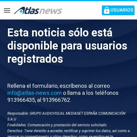
common.go-to-content
USUARIOS
Navegación
Esta noticia sólo está
Agentes del ICE detienen a
disponible para usuarios
una inmigrante arrastrándola
registrados
por el suelo en Mineápolis
(Estados Unidos)
Rellena el formulario, escríbenos al correo
Decenas de testigos increpan a los guardias de la
info@atlas-news.com
o llama a los teléfonos
Oficina de Inmigración y Aduanas de Trump
913966435, al 913966762.
Responsable: GRUPO AUDIOVISUAL MEDIASET ESPAÑA COMUNICACIÓN
S.A.U
Finalidades: Comunicación y prestación del servicio solicitado.
Derechos: Tiene derecho a acceder, rectificar y suprimir los datos, así como a
revocar su consentimiento y otros derechos, como se explica en la