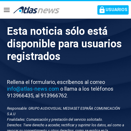
common.go-to-content
USUARIOS
Navegación
Esta noticia sólo está
Australia prohibe el uso de
disponible para usuarios
redes sociales a menores de
registrados
16 años
Las multas podrán ascender hasta los treinta
Rellena el formulario, escríbenos al correo
millones de euros para las plataformas que
info@atlas-news.com
o llama a los teléfonos
incumplan la ley
913966435, al 913966762.
Responsable: GRUPO AUDIOVISUAL MEDIASET ESPAÑA COMUNICACIÓN
S.A.U
Finalidades: Comunicación y prestación del servicio solicitado.
Derechos: Tiene derecho a acceder, rectificar y suprimir los datos, así como a
revocar su consentimiento y otros derechos, como se explica en la