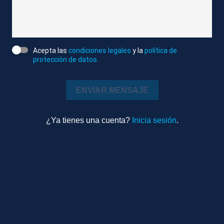
para usar estas redes hasta los 16 años. Una
medida que no ha avanzado y cuyo control se
reconoce que es complejo
Acepta las
condiciones legales
y la
política de
protección de datos.
-Redacción-
ENVIAR MENSAJE
Agencia Atlas/Reuters
Editado
Internacional
¿Ya tienes una cuenta?
Inicia sesión
.
0m 42s
Ambiente
Más videos